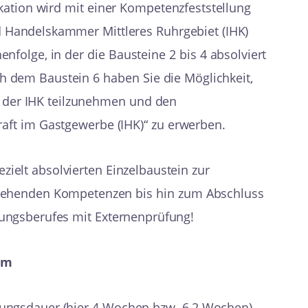
ikation wird mit einer Kompetenzfeststellung
d Handelskammer Mittleres Ruhrgebiet (IHK)
nfolge, in der die Bausteine 2 bis 4 absolviert
ach dem Baustein 6 haben Sie die Möglichkeit,
 der IHK teilzunehmen und den
aft im Gastgewerbe (IHK)“ zu erwerben.
ezielt absolvierten Einzelbaustein zur
stehenden Kompetenzen bis hin zum Abschluss
ungsberufes mit Externenprüfung!
um
erungsdauer (hier 4 Wochen bzw. 6,2 Wochen)