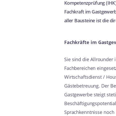
Kompetenzprüfung (IHK) 
Berufliche Integration
Fachkraft im Gastgewerb
aller Bausteine ist die 
Downloadcenter
Fachkräfte im Gastge
ALLE BILDUNGSANGEBOTE
Sie sind die Allrounder
Finden Sie, was Sie weiter bringt!
Fachbereichen eingesetz
Wirtschaftsdienst / Hou
Gästebetreuung. Der Be
Gastgewerbe steigt stet
Beschäftigungspotential
Sprachkenntnisse noch 