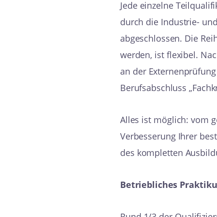
Jede einzelne Teilqualif
durch die Industrie- un
abgeschlossen. Die Reihe
werden, ist flexibel. N
an der Externenprüfung
Berufsabschluss „Fachkr
Alles ist möglich: vom g
Verbesserung Ihrer be
des kompletten Ausbild
Betriebliches Praktik
Rund 1/3 der Qualifizi