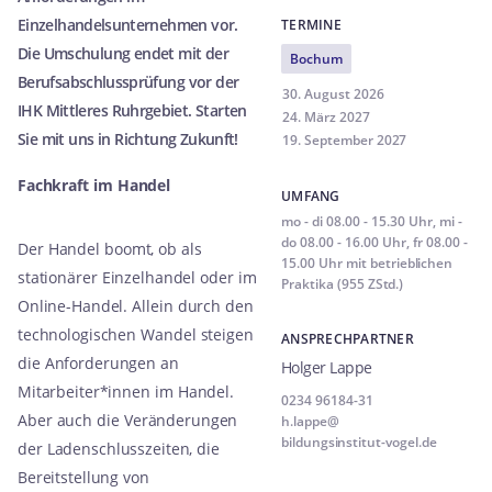
Sprache
Einzelhandelsunternehmen vor.
TERMINE
Die Umschulung endet mit der
Bochum
Berufliche Integration
Berufsabschlussprüfung vor der
30. August 2026
IHK Mittleres Ruhrgebiet. Starten
24. März 2027
Downloadcenter
Sie mit uns in Richtung Zukunft!
19. September 2027
Fachkraft im Handel
UMFANG
mo - di 08.00 - 15.30 Uhr, mi -
Das Bildungsinstitut Vogel
do 08.00 - 16.00 Uhr, fr 08.00 -
Der Handel boomt, ob als
15.00 Uhr mit betrieblichen
stationärer Einzelhandel oder im
Praxisnah & familienfreundlich
Praktika (955 ZStd.)
Online-Handel. Allein durch den
technologischen Wandel steigen
ANSPRECHPARTNER
Fördermöglichkeiten
die Anforderungen an
Holger Lappe
Mitarbeiter*innen im Handel.
Kooperationspartner
0234 96184-31
Aber auch die Veränderungen
h.lappe@­
bildungsinstitut-vogel.de
der Ladenschlusszeiten, die
Bereitstellung von