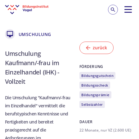
ALLE BILDUNGSANGEBOTE
Finden Sie, was Sie weiter bringt!
UMSCHULUNG
zurück
Weiterbildung
Umschulung
Kaufmann/-frau im
FÖRDERUNG
Umschulung
Einzelhandel (IHK) -
Bildungsgutschein
Vollzeit
Bildungsscheck
Vermittlung
Bildungsprämie
Die Umschulung "Kaufmann/-frau
Rund um die Ausbildung
Selbstzahler
im Einzelhandel" vermittelt die
berufstypischen Kenntnisse und
Fertigkeiten und bereitet
DAUER
Digitales Lernen
praxisgerecht auf die
22 Monate, nur VZ (2.600 UE)
Anforderungen im